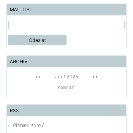
MAIL LIST
ARCHIV
<<
září / 2025
>>
Kalendář
RSS
Přehled zdrojů