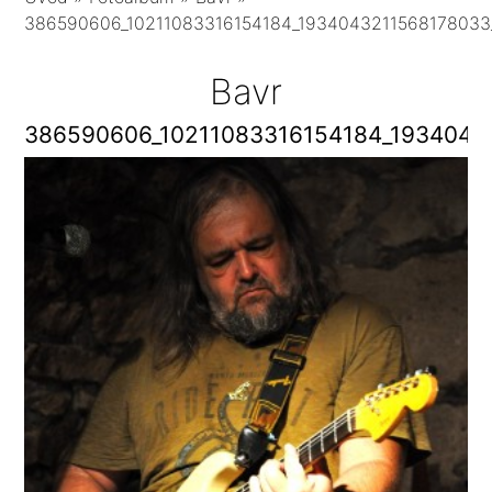
386590606_10211083316154184_1934043211568178033
Bavr
386590606_10211083316154184_1934043