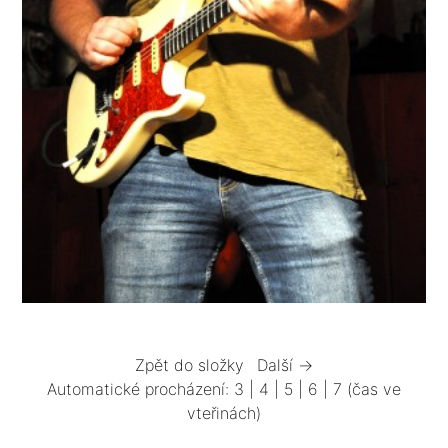
Zpět do složky
Další →
Automatické procházení:
3
|
4
|
5
|
6
|
7
(čas ve
vteřinách)