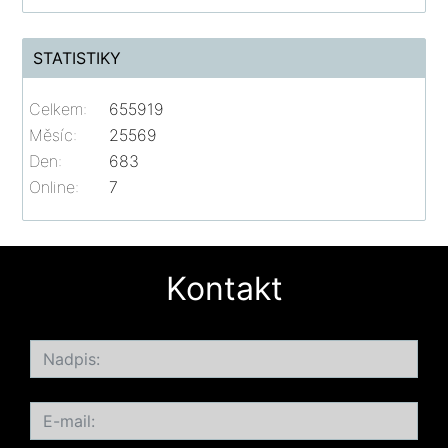
STATISTIKY
Celkem:
655919
Měsíc:
25569
Den:
683
Online:
7
Kontakt