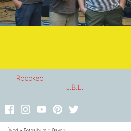
Rocckec _____________
J.B.L.
Úvod
»
Fotoalbum
»
Bavr
»