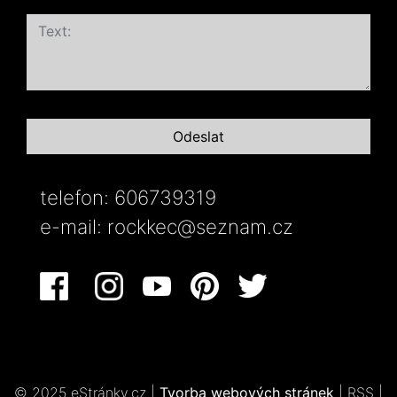
telefon: 606739319
e-mail:
rockkec@seznam.cz
© 2025 eStránky.cz
|
Tvorba webových stránek
|
RSS
|