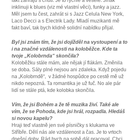
fakt zahraju s chutí. Je to rychlé a veselé. Jinak
inklinuji k blues (viz mé vlastní věci), funky a jazz.
Měl jsem tu čest, zahrát si s Jazz Celula New York,
Laco Decci a s Electrik Lady. Mladí muzikanti mě
fakt baví, tak bych klidně solidní nabídku přijal.
Byl jsi znám tím, že jsi dojížděl na vystoupení a to
i na značné vzdálenosti na koloběžce. Kde ta
tvoje „Kolobrnda“ skončila?
Koloběžku stále mám, ale nějak jí flákám. Změnila
se doba. Sály plné nejsou ani zdaleka. Když pojedu
na „Kolobrndě“, v žádné hospůdce po cestě mě už
nikdo nepozná. Ta romantika je už fuč. No ale pár
lidí se stále ptá, kde kolobka skončila.
Vím, že jsi Bohém a že tě muzika živí. Také ale
vím, že se Pohoda, kde jsi hrál, rozpadla. Hledáš
si novou kapelu?
Hraji teď vlastně jen své písničky s klukama ve
Stříbře. Dělí nás ale vzdálenost a čas. Je to vrtoch
dnešní doby. Rád bych na sobě dál pracoval. Chci