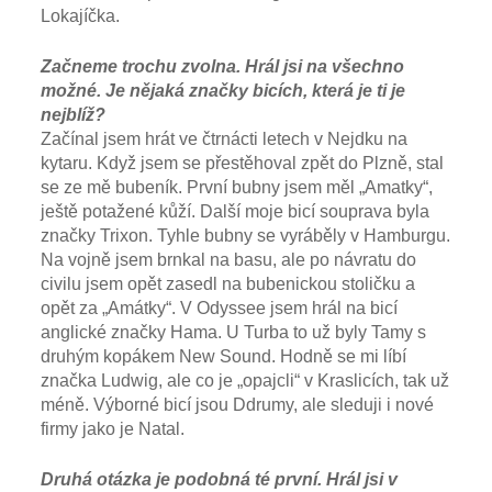
Lokajíčka.
Začneme trochu zvolna. Hrál jsi na všechno
možné. Je nějaká značky bicích, která je ti je
nejblíž?
Začínal jsem hrát ve čtrnácti letech v Nejdku na
kytaru. Když jsem se přestěhoval zpět do Plzně, stal
se ze mě bubeník. První bubny jsem měl „Amatky“,
ještě potažené kůží. Další moje bicí souprava byla
značky Trixon. Tyhle bubny se vyráběly v Hamburgu.
Na vojně jsem brnkal na basu, ale po návratu do
civilu jsem opět zasedl na bubenickou stoličku a
opět za „Amátky“. V Odyssee jsem hrál na bicí
anglické značky Hama. U Turba to už byly Tamy s
druhým kopákem New Sound. Hodně se mi líbí
značka Ludwig, ale co je „opajcli“ v Kraslicích, tak už
méně. Výborné bicí jsou Ddrumy, ale sleduji i nové
firmy jako je Natal.
Druhá otázka je podobná té první. Hrál jsi v