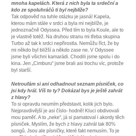
mnoha kapelách. Která z nich byla ta srdeční a
kdo ze spoluhráčů ti byl nejblíže?
Tak odpověď na tuhle otázku je jasná! Kapela,
kterou mám stále v srdci a byla mi nejblíže, je
jednoznačně Odyssea. Před tím to byla Koule, ale to
je vlastně totéž. Na druhou stranu mi třeba skupina
Turbo až tak k srdci nepřirostla. Nemůžu říct, že by
mi někdo byl bližší a někdo zase ne. V Odyssee
jsme byli všichni kamarádi. Chodili jsme spolu i do
kina. Jen „Cimburu“ jsme brali asi trochu víc, protože
byl starší.
Netroufám si ani odhadnout seznam písniček, co
jsi kdy hrál. Víš to ty? Dokázal bys je ještě zahrát
z hlavy?
To si opravdu neumím představit, kolik jich bylo.
Nejpravdivější je asi číslo- hodně! Kluci obdivovali
mou paměť. A to „neke“, já si pamatoval i akordy těch
písniček. Myslím, že bych z hlavy zahrál tak 80%
songů. Jsou ale písničky, které fakt nemusím. To je