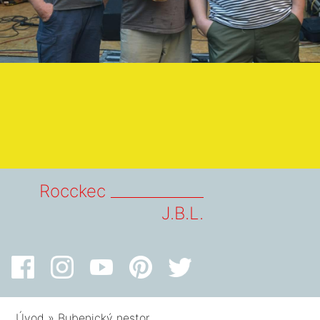
Rocckec _____________
J.B.L.
Úvod
»
Bubenický nestor