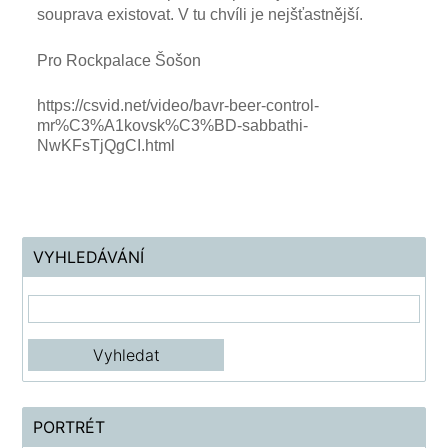
souprava existovat. V tu chvíli je nejšťastnější.
Pro Rockpalace Šošon
https://csvid.net/video/bavr-beer-control-
mr%C3%A1kovsk%C3%BD-sabbathi-
NwKFsTjQgCI.html
VYHLEDÁVÁNÍ
PORTRÉT