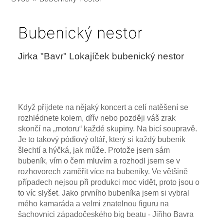
Bubenický nestor
Jirka "Bavr" Lokajíček bubenický nestor
Když přijdete na nějaký koncert a celí natěšení se
rozhlédnete kolem, dřív nebo později váš zrak
skončí na „motoru“ každé skupiny. Na bicí soupravě.
Je to takový pódiový oltář, který si každý bubeník
šlechtí a hýčká, jak může. Protože jsem sám
bubeník, vím o čem mluvím a rozhodl jsem se v
rozhovorech zaměřit více na bubeníky. Ve většině
případech nejsou při produkci moc vidět, proto jsou o
to víc slyšet. Jako prvního bubeníka jsem si vybral
mého kamaráda a velmi znatelnou figuru na
šachovnici západočeského big beatu - Jiřího Bavra