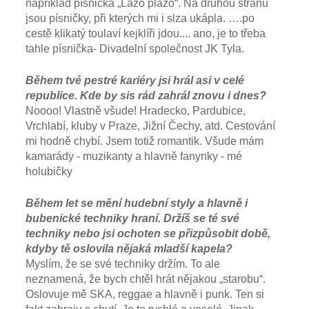
například písnička „Lážo plážo“. Na druhou stranu
jsou písničky, při kterých mi i slza ukápla. ….po
cestě klikatý toulaví kejklíři jdou.... ano, je to třeba
tahle písnička- Divadelní společnost JK Tyla.
Během tvé pestré kariéry jsi hrál asi v celé
republice. Kde by sis rád zahrál znovu i dnes?
Noooo! Vlastně všude! Hradecko, Pardubice,
Vrchlabí, kluby v Praze, Jižní Čechy, atd. Cestování
mi hodně chybí. Jsem totiž romantik. Všude mám
kamarády - muzikanty a hlavně fanynky - mé
holubičky
Během let se mění hudební styly a hlavně i
bubenické techniky hraní. Držíš se té své
techniky nebo jsi ochoten se přizpůsobit době,
kdyby tě oslovila nějaká mladší kapela?
Myslím, že se své techniky držím. To ale
neznamená, že bych chtěl hrát nějakou „starobu“.
Oslovuje mě SKA, reggae a hlavně i punk. Ten si