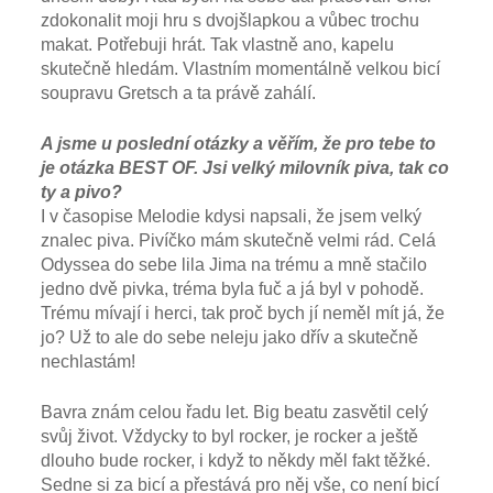
zdokonalit moji hru s dvojšlapkou a vůbec trochu
makat. Potřebuji hrát. Tak vlastně ano, kapelu
skutečně hledám. Vlastním momentálně velkou bicí
soupravu Gretsch a ta právě zahálí.
A jsme u poslední otázky a věřím, že pro tebe to
je otázka BEST OF. Jsi velký milovník piva, tak co
ty a pivo?
I v časopise Melodie kdysi napsali, že jsem velký
znalec piva. Pivíčko mám skutečně velmi rád. Celá
Odyssea do sebe lila Jima na trému a mně stačilo
jedno dvě pivka, tréma byla fuč a já byl v pohodě.
Trému mívají i herci, tak proč bych jí neměl mít já, že
jo? Už to ale do sebe neleju jako dřív a skutečně
nechlastám!
Bavra znám celou řadu let. Big beatu zasvětil celý
svůj život. Vždycky to byl rocker, je rocker a ještě
dlouho bude rocker, i když to někdy měl fakt těžké.
Sedne si za bicí a přestává pro něj vše, co není bicí