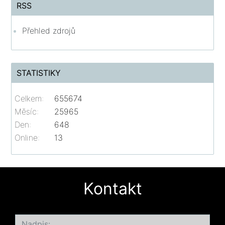
RSS
Přehled zdrojů
STATISTIKY
Celkem:
655674
Měsíc:
25965
Den:
648
Online:
13
Kontakt