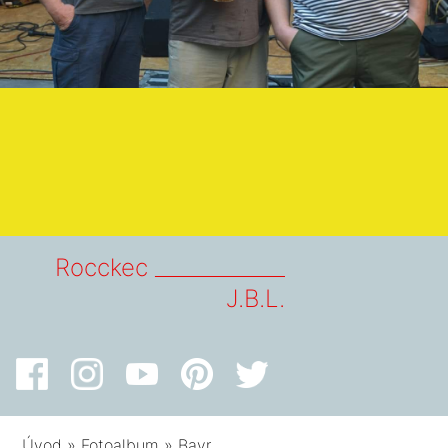
Rocckec _____________
J.B.L.
Úvod
»
Fotoalbum
»
Bavr