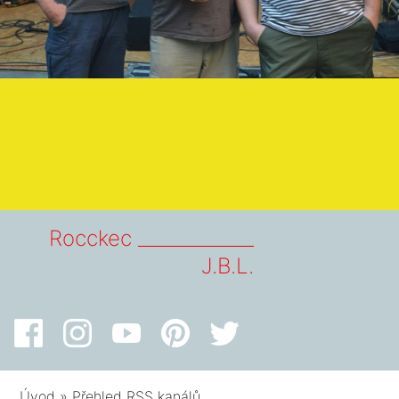
Rocckec _____________
J.B.L.
Úvod
»
Přehled RSS kanálů