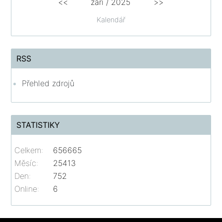
<<
září / 2025
>>
Kalendář
RSS
Přehled zdrojů
STATISTIKY
Celkem:
656665
Měsíc:
25413
Den:
752
Online:
6