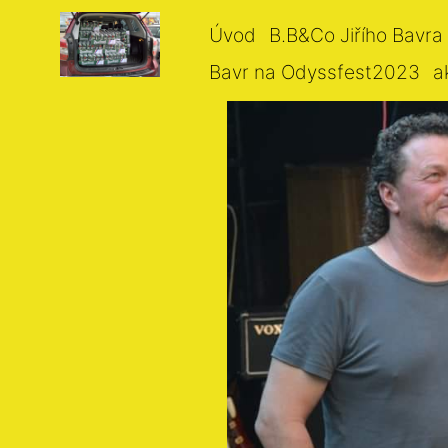
Úvod
B.B&Co Jiřího Bavra
Bavr na Odyssfest2023
a