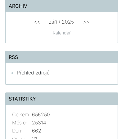
ARCHIV
<<
září / 2025
>>
Kalendář
RSS
Přehled zdrojů
STATISTIKY
Celkem:
656250
Měsíc:
25314
Den:
662
Online:
21