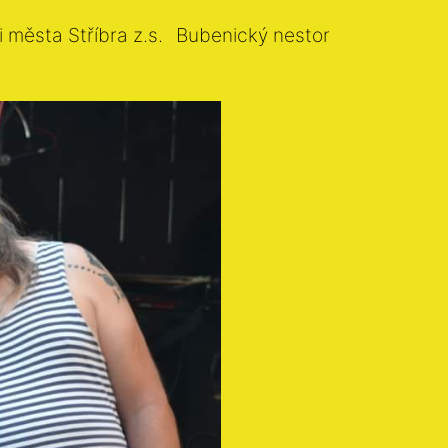
i města Stříbra z.s.
Bubenický nestor