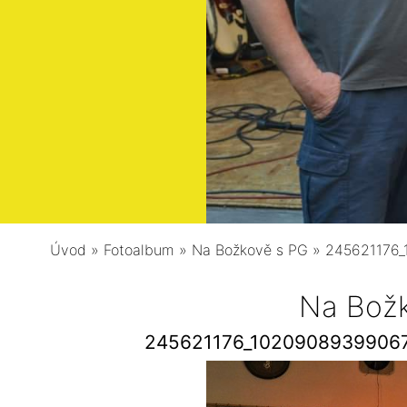
Úvod
»
Fotoalbum
»
Na Božkově s PG
»
245621176
Na Bož
245621176_1020908939906