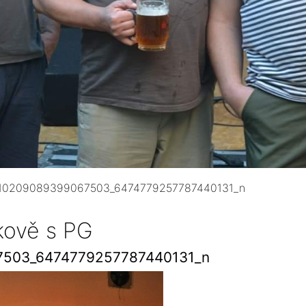
_10209089399067503_6474779257787440131_n
kově s PG
7503_6474779257787440131_n