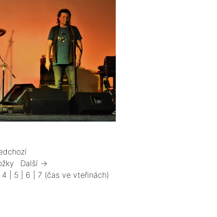
edchozí
ožky
Další →
|
4
|
5
|
6
|
7
(čas ve vteřinách)