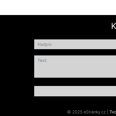
K
© 2025 eStránky.cz
|
Tv