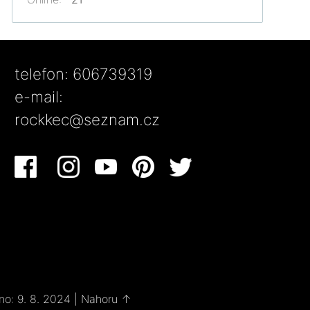
telefon: 606739319
e-mail:
rockkec@seznam.cz
no: 9. 8. 2024
|
Nahoru ↑