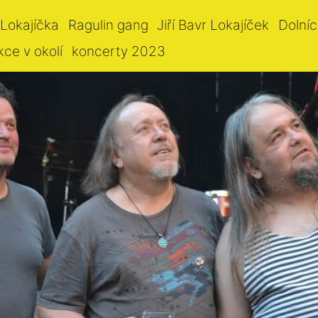
 Lokajíčka
Ragulin gang
Jiří Bavr Lokajíček
Dolníc
kce v okolí
koncerty 2023