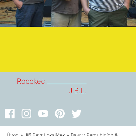
Rocckec _____________
J.B.L.
Úvod
»
Jiří Bavr Lokajíček
»
Bavr v Pardubicích &