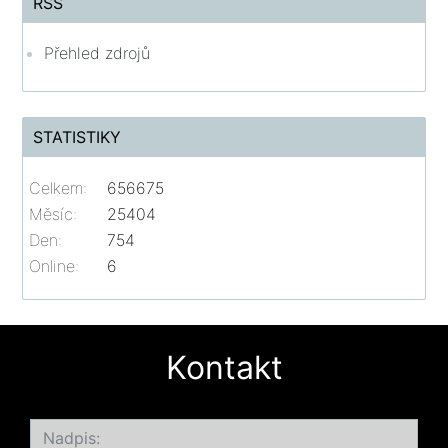
RSS
Přehled zdrojů
STATISTIKY
Celkem:
656675
Měsíc:
25404
Den:
754
Online:
6
Kontakt