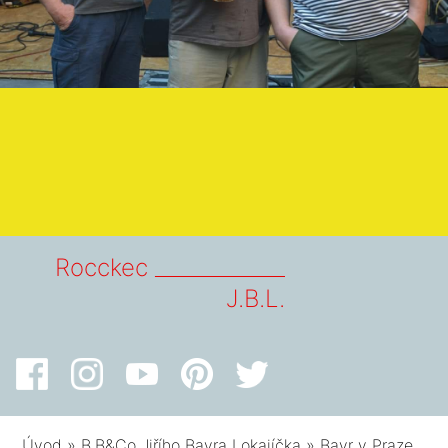
Rocckec _____________
J.B.L.
Úvod
»
B.B&Co Jiřího Bavra Lokajíčka
»
Bavr v Praze