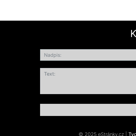
K
© 2025 eStránky.cz
|
Tv