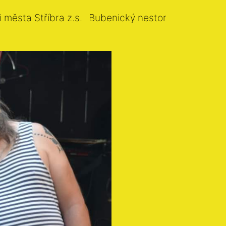
i města Stříbra z.s.
Bubenický nestor