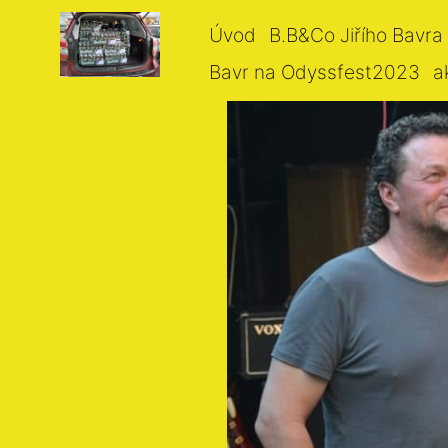
Úvod
B.B&Co Jiřího Bavra
Bavr na Odyssfest2023
a