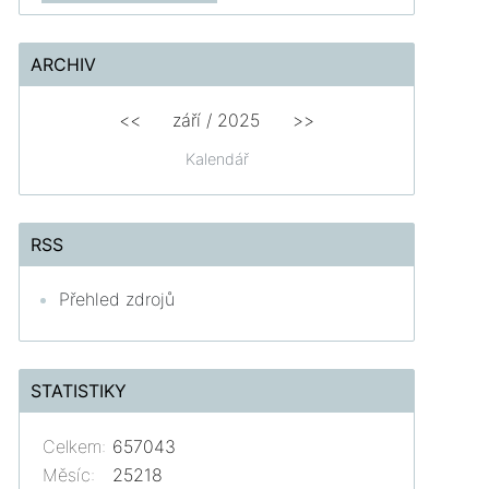
ARCHIV
<<
září / 2025
>>
Kalendář
RSS
Přehled zdrojů
STATISTIKY
Celkem:
657043
Měsíc:
25218