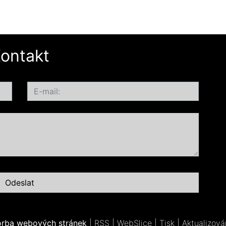
ontakt
orba webových stránek
|
RSS
|
WebSlice
|
Tisk
|
Aktualizová