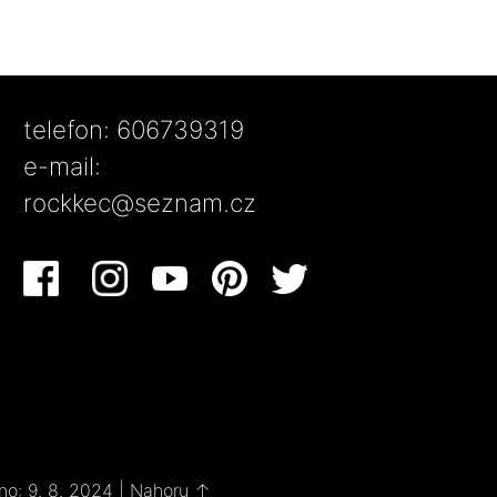
telefon: 606739319
e-mail:
rockkec@seznam.cz
no: 9. 8. 2024
|
Nahoru ↑