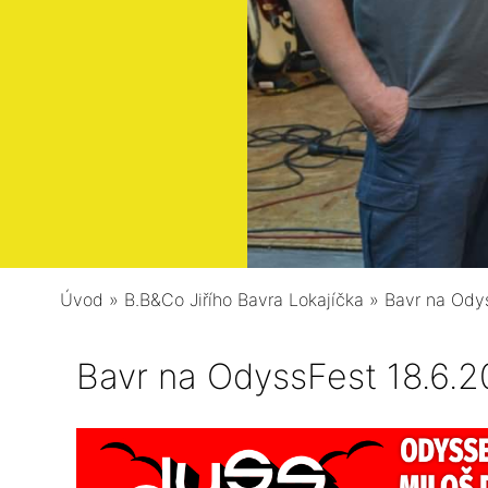
Úvod
»
B.B&Co Jiřího Bavra Lokajíčka
»
Bavr na Ody
Bavr na OdyssFest 18.6.