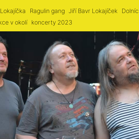
 Lokajíčka
Ragulin gang
Jiří Bavr Lokajíček
Dolníc
kce v okolí
koncerty 2023