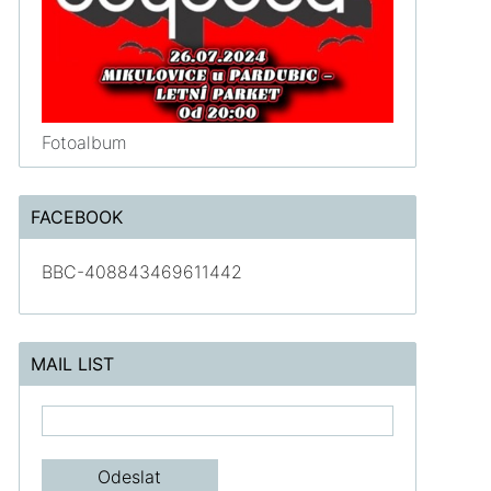
Fotoalbum
FACEBOOK
BBC-408843469611442
MAIL LIST