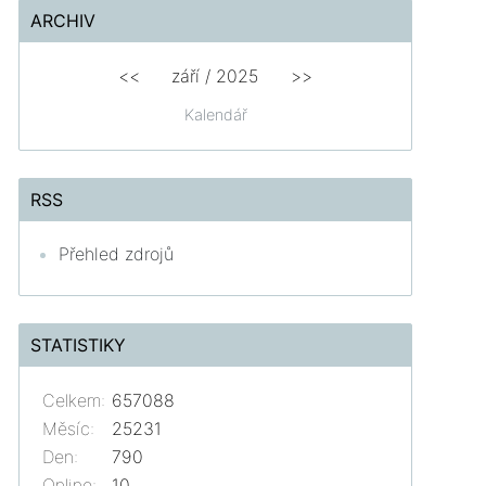
ARCHIV
<<
září / 2025
>>
Kalendář
RSS
Přehled zdrojů
STATISTIKY
Celkem:
657088
Měsíc:
25231
Den:
790
Online:
10