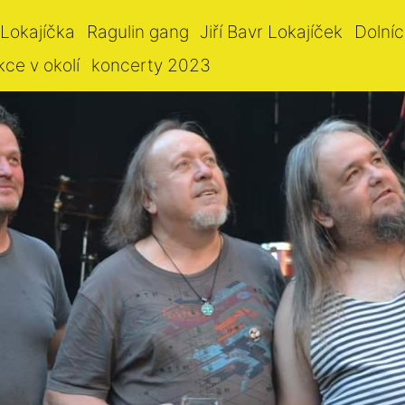
 Lokajíčka
Ragulin gang
Jiří Bavr Lokajíček
Dolníc
kce v okolí
koncerty 2023