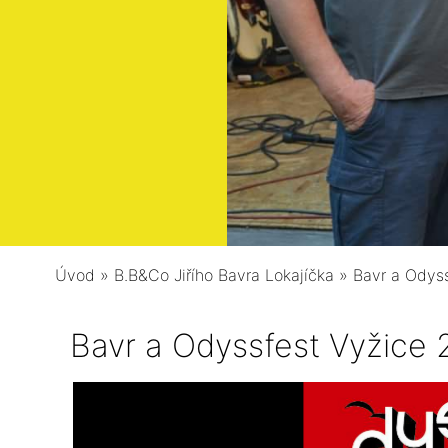
Úvod
»
B.B&Co Jiřího Bavra Lokajíčka
»
Bavr a Odyss
Bavr a Odyssfest Vyžice 