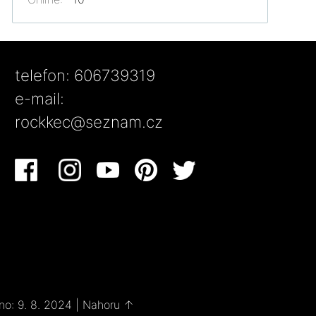
telefon: 606739319
e-mail:
rockkec@seznam.cz
no: 9. 8. 2024
|
Nahoru ↑