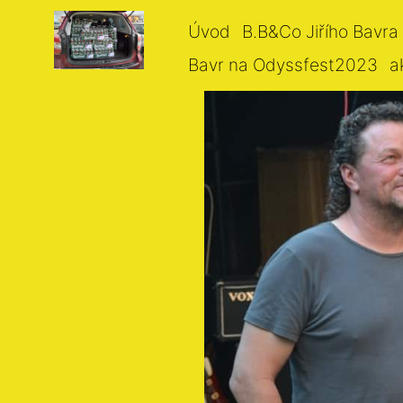
Úvod
B.B&Co Jiřího Bavra
Bavr na Odyssfest2023
a