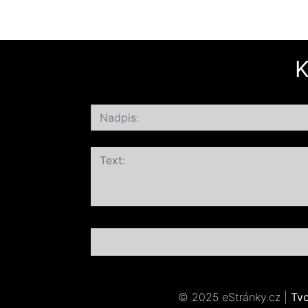
K
© 2025 eStránky.cz
|
Tv