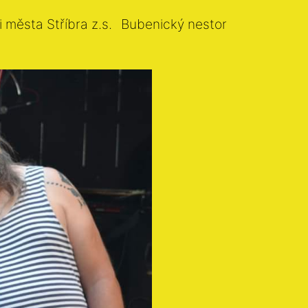
i města Stříbra z.s.
Bubenický nestor