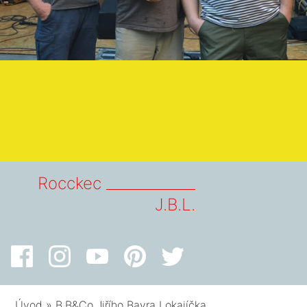
Rocckec _____________
J.B.L.
Úvod
»
B.B&Co Jiřího Bavra Lokajíčka