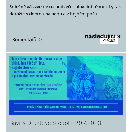
Srdečně vás zveme na podvečer plný dobré muziky tak
doražte s dobrou náladou a v hojném počtu
následující »
|
Komentářů:
0
Přečíst
Bavr v Druztové Stodolní 29.7.2023