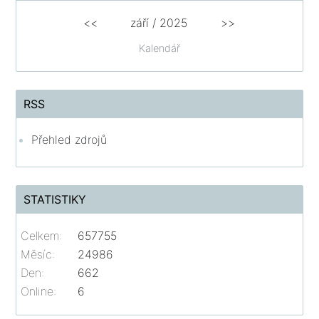
<<
září / 2025
>>
Kalendář
RSS
Přehled zdrojů
STATISTIKY
Celkem:
657755
Měsíc:
24986
Den:
662
Online:
6