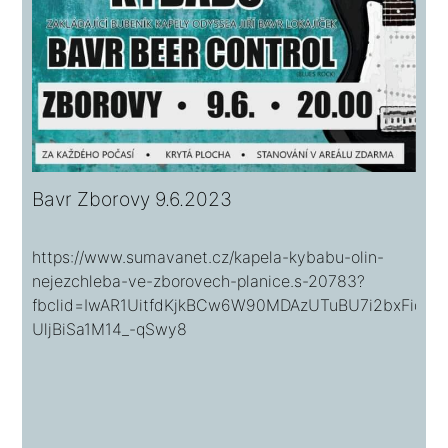
Bavr Zborovy 9.6.2023
https://www.sumavanet.cz/kapela-kybabu-olin-
nejezchleba-ve-zborovech-planice.s-20783?
fbclid=IwAR1UitfdKjkBCw6W90MDAzUTuBU7i2bxFidk
UljBiSa1M14_-qSwy8