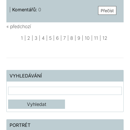
|
Komentářů:
0
Přečíst
« předchozí
1
|
2
|
3
|
4
|
5
|
6
|
7
|
8
|
9
|
10
|
11
|
12
VYHLEDÁVÁNÍ
PORTRÉT