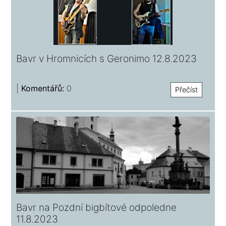
Bavr v Hromnicích s Geronimo 12.8.2023
|
Komentářů:
0
Přečíst
Bavr na Pozdní bigbítové odpoledne
11.8.2023