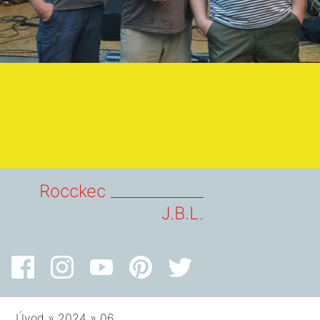
Rocckec _____________
J.B.L.
Úvod
»
2024
»
06