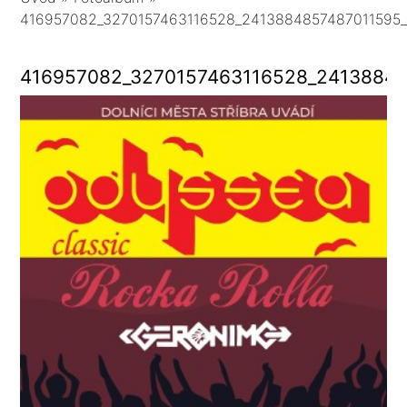
416957082_3270157463116528_2413884857487011595
416957082_3270157463116528_24138848