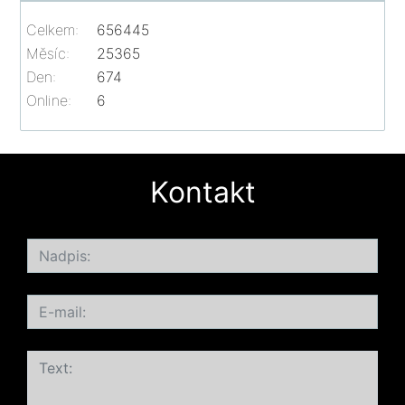
Celkem:
656445
Měsíc:
25365
Den:
674
Online:
6
Kontakt