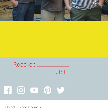
Rocckec _____________
J.B.L.
Úvod
»
Fotoalbum
»