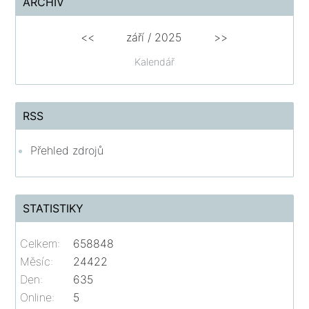
ARCHIV
<<
září / 2025
>>
Kalendář
RSS
Přehled zdrojů
STATISTIKY
Celkem:
658848
Měsíc:
24422
Den:
635
Online:
5