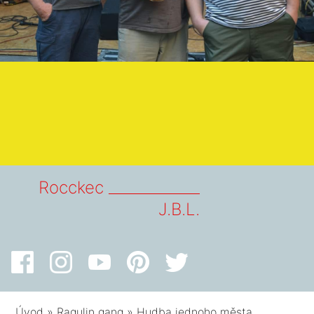
Rocckec _____________
J.B.L.
Úvod
»
Ragulin gang
»
Hudba jednoho města