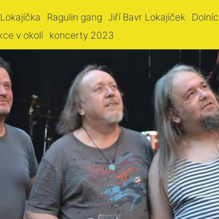
 Lokajíčka
Ragulin gang
Jiří Bavr Lokajíček
Dolníc
kce v okolí
koncerty 2023