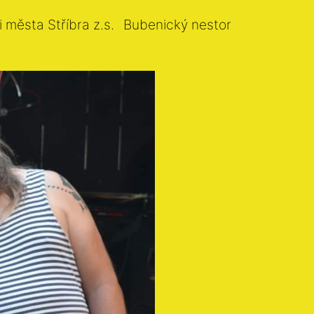
i města Stříbra z.s.
Bubenický nestor