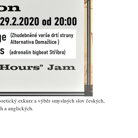
oetický exkurz a výběr smyslných slov českých, 
h a anglických. 