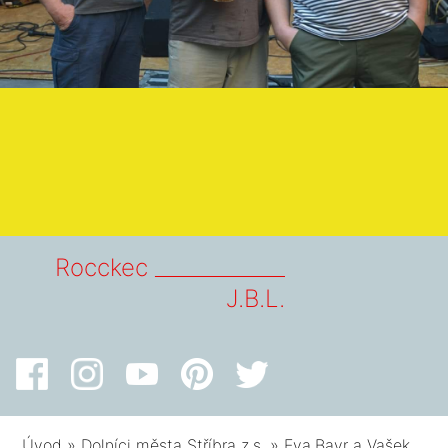
Rocckec _____________
J.B.L.
Úvod
»
Dolníci města Stříbra z.s.
»
Eva,Bavr a Vašek