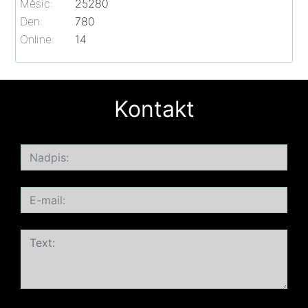
Měsíc:
25280
Den:
780
Online:
14
Kontakt