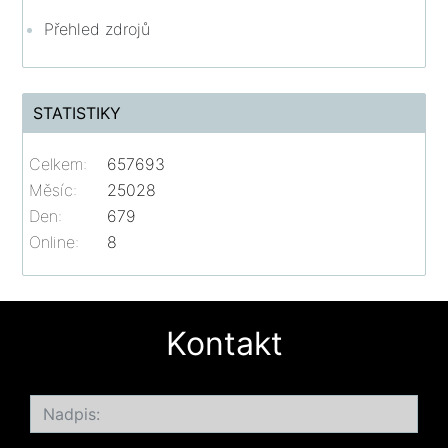
Přehled zdrojů
STATISTIKY
Celkem:
657693
Měsíc:
25028
Den:
679
Online:
8
Kontakt