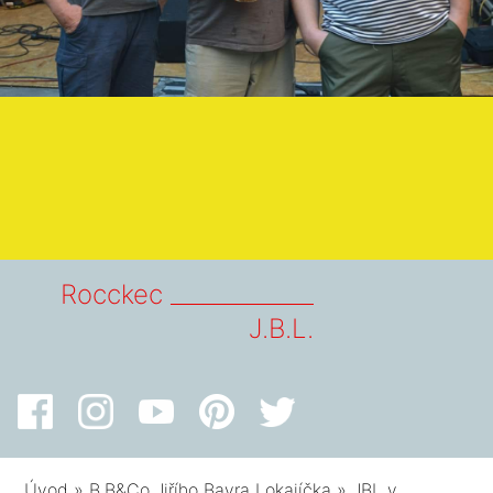
Rocckec _____________
J.B.L.
Úvod
»
B.B&Co Jiřího Bavra Lokajíčka
»
JBL v