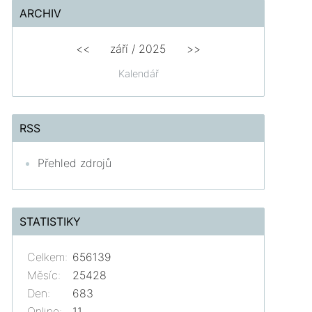
ARCHIV
<<
září / 2025
>>
Kalendář
RSS
Přehled zdrojů
STATISTIKY
Celkem:
656139
Měsíc:
25428
Den:
683
Online:
11