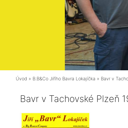
Úvod
»
B.B&Co Jiřího Bavra Lokajíčka
»
Bavr v Tach
Bavr v Tachovské Plzeň 1