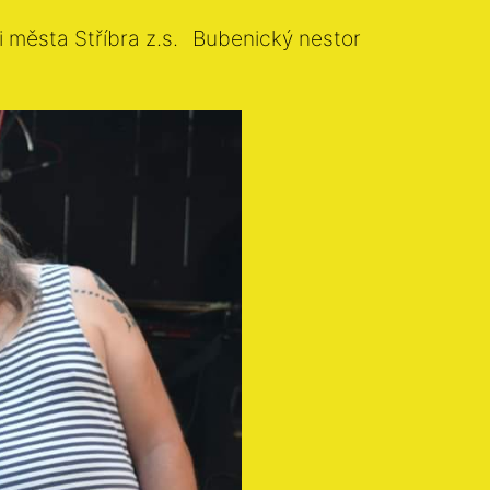
i města Stříbra z.s.
Bubenický nestor