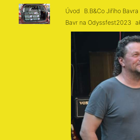
Úvod
B.B&Co Jiřího Bavra
Bavr na Odyssfest2023
a