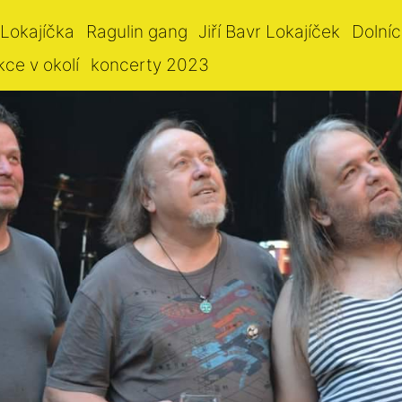
 Lokajíčka
Ragulin gang
Jiří Bavr Lokajíček
Dolníc
kce v okolí
koncerty 2023